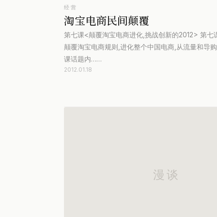
经营
淘宝电商民间颠覆
第七课<颠覆淘宝电商进化,挑战创新的2012> 第
颠覆淘宝电商规则,进化整个中国电商,从流量和导购,
课话题内……
2012.01.18