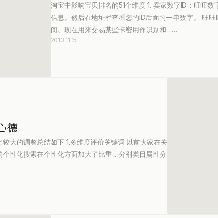
淘宝中影响宝贝排名的51个维度 1. 卖家数字ID：旺
信息。然后在地址栏查看您的ID后面的一串数字。 旺旺
间。现在用来交易某些卡密用作识别和……
2013.11.15
心德
较大的调整总结如下 1.多维度评价关键词 以前大家在关
的个性化搜索在个性化方面加大了比重，分别类目属性分