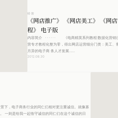
经营
《网店推广》 《网店美工》 《网店
程》 电子版
内容简介 · · · · · · 《电商精英系列教程:数据
营专才教程化整为零，得出网店运营细分门类：美工、
月异的电子商 务人才发展……
2012.08.30
的背景下，电子商务行业的同仁们相对更注重诚信。就像寡
慢。 一则是给我一起恪守诚信的同仁们在这个诚信的日