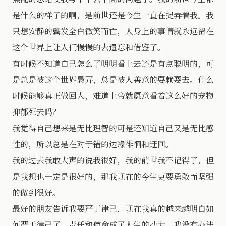
是什么的样子的啊，是前世还是今生一直在捉弄着我。我
只想安静的鬓发全白微笑而亡，人身上的事情就永远留在
这个世界上让人们慢慢的去遗忘和借鉴了。
有时候不知道自己怎么了明明看上去还是有点聪明的，可
是总是被这个世界愚弄，总是被人善意的耍赖耍去。什么
时候能够真正做回人，难道上帝就愿意看着这么好的宠物
抑郁死去吗？
我觉得自己想来是无比理智的可是还知道自己又是无比感
性的，所以总是在对于错的边缘徘徊和迂回。
我的过去我敢大声的说我很好，我的前世我不记得了，但
是我想也一定是很好的，那我现在的今生更要勇敢而坚强
的做到很好。
最好的朋友告诉我要严于律己，现在我真的越来越明白如
何严于律己了，责任和使命成了人生的动力，我没有办法