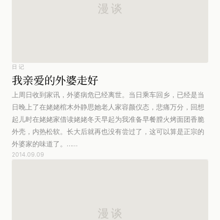
日记
我亲爱的外婆走好
上周日收到家讯，外婆病危已经离世。当日乘车回乡，已经是当
日晚上了在姥姥棺木外静思她老人家容颜仪态，悲痛万分，回想
起儿时在姥姥家借读姥姥冬天早起为我准备早餐膛火烤面团香脆
外壳，内热松软。长大后就再也没有尝过了，这可以算是正宗的
外婆家的味道了。……
2014.09.09