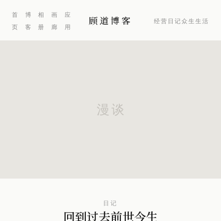
首
博
相
画
应
顾道博客
经营
日记
众生
生活
页
客
册
廊
用
日记
回到过去前世今生