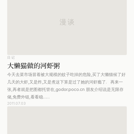
日记
大懒猫做的河虾粥
今天去菜市场冒着被大规模的蚊子吃掉的危险,买了大懒猫候了好
几天的大虾,又是炸,又是煮这下算是过了她的河虾瘾了. 再来一
张,再者就是把图都托管在,godor.poco.cn 朋友介绍说是无限存
储,免费外链,看看稳……
2011.07.03