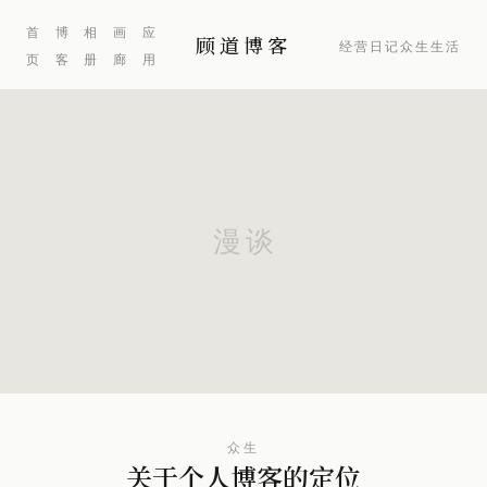
首
博
相
画
应
顾道博客
经营
日记
众生
生活
页
客
册
廊
用
众生
关于个人博客的定位