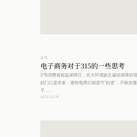
众生
电子商务对于315的一些思考
3·15消费者权益保障日，在大环境缺乏诚信保障
妇门口是非多，索性电商们就坚守’妇道‘，不敢怠
子……
2012.03.14