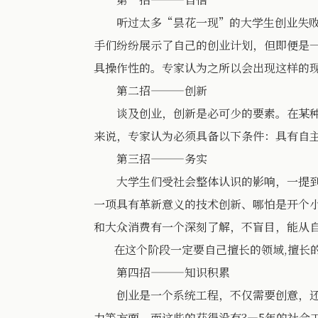
听过太多“昙花一现”的大学生创业失败的
手们纷纷展示了自己的创业计划，但即便是
具操作性的。专家认为之所以会出现这样的
第二招———创新
谈及创业，创新是必可少的要素。在某种意
来说，专家认为必须具备以下条件：具有自
第三招———务实
大学生们受社会整体认识的影响，一提到创
一项具有革新意义的技术创新、哪怕是开个
和大众消费有一个深刻了解，不盲目，能从
在这个阶段一定要自己擅长的领域,擅长的
第四招———知识积累
创业是一个系统工程，不仅需要创意，还需
力等方面。而这些的获得没有3—5年的社会