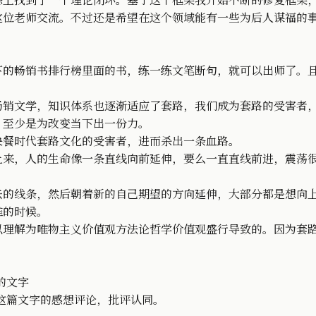
态上找到了一个理论闭环。基于这个框架我开始不断的修复框架
这位老师交流。不过还是希望在这个领域能有一些为后人谋福的
下的畅销书排行榜里面的书，练一练文笔断句，就可以出师了。
畅销文学，知识体系也逐渐适应了套路，我们成为套路的受害者
，至少是为改变当下出一份力。
快餐时代套路文化的受害者，进而杀出一条血路。
上来，人的生命像一条直线向前延伸，要么一直直线前进，震荡
去的线条，然后朝着新的自己期望的方向延伸，大部分都是想向
难的时候。
以理解为唯物主义价值观方法论哲学价值观盛行导致的。因为套
的文字
这篇文字的感想评论，批评认同。