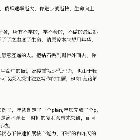
率，傻瓜速率越大，你进步就越快，生命向上
任务，所有不学的，学不会的，不做的最后都
不了了之虚度了生命，请原谅本来想用年华，
人愿意互逼的人。把钻石丢到栅栏外面去，你
生命中的list，高度重视迭代理论，也由于我
个可以深入探讨独立写作的主题，例如 套路解
子，年初制定了一个plan,年底完成了个p,
哪怕是滴水穿石。时间的复利会带来突破，而且
行动。
压状态下快速扩展核心能力，不断的和昨天的