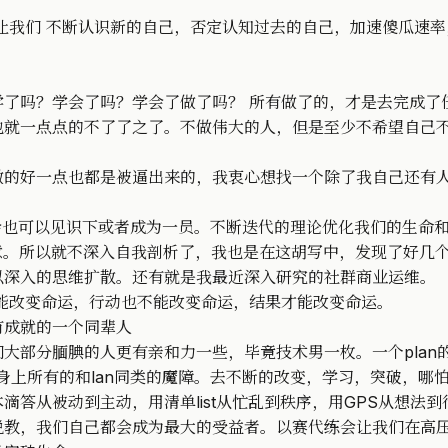
让我们 不断认识新的自己，否定认知过去的自己，加速傻瓜速
。
学了吗？学会了吗？学会了做了吗？ 所有做了的，才是去完成了
也就一点点的不了了之了。不做伟大的人，但是至少不希望自己
做的好一点也都是被逼出来的，我衷心想找一个除了我自己还有
机会也可以见识下或者成为一员。不断迭代的理论优化我们的生命和
意。所以就不深入自我剖析了，我也是在这胡写中，发现了好几
以深入的思维扩散。还有就是我最近深入研究的社群商业运维。
能改变命运，行动也不能改变命运，结果才能改变命运。
有成就的一个同辈人
部分腼腆的人更有亲和力一些，毕竟技术男一枚。一个plan的例
的身上所有的和lan同类的魔障。去不断的改变，学习，突破，
答从被动到主动，用清单list从忙乱到秩序，用GPS从想法到
说教，我们自己都会成为最大的受益者。以赛代练会让我们在高