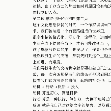
习找到了一个很好的系统的思想铺垫，从心
遗憾，由于这方面的片面和时间原因没有和
面找到切入点。
第二位 就是 擅长写作的 弗兰克
这个文化思想快餐的时代，一个作家读读当
求。我们被装进一个有套路组成的世界里。
很多事情被格式化，规则化，流程化，进而
生活在当下便顺应当下，才有可能改变当下
读了爆款写作课的序，也发现了，作者也是
既然谈到生命的突破，那就先回到这个主题
上前进，有难度。
我们寻找生命的突破肯定就是要打破自己过
破，每一次突破都是我们的线条延伸遇到困
接着我们谈方法论的事情，套路的社会也可
动机 + 行动 +反馈 + 投入
动机 算是初心，算是目标
行动 算是一种执行，例如这一大篇不知所云
反馈 就是我自己对这篇文字的复盘，以及看