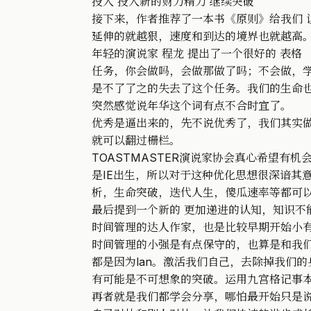
投入 投入新的财力精力 继续突破
接下来，作者推荐了一本书《原则》给我们 
延伸的就越狠，速度和到达的境界也就越高
年轻的演说家 程龙 提出了一个很好的 表格
任务，你会做吗，会做那做了吗；不会做，
是不了了之的失去了这个任务。我们的生命
突然感觉说年华这个词有点不合时宜了。
优秀是逼出来的，先不说优秀了，我们其实
就可以翻过栅栏。
TOASTMASTER演说家协会真心希望有
是IE出生，所以对于这种优化思想很深谙其
析，生命突破，迭代人生，傻瓜速率等都可
最后提到一个新的 更加递进的认知，知识不
时间管理的达人作家，也是比较早期开始小
时间管理的小强是有点保守的，也算是和我们大
都是因为lan。激活我们自己，去除掉我们
有可能是不可想象的突破。运用九宫格记事本滴
再者就是我们都学会分享，哪怕最开始只是