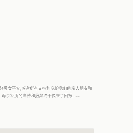
,还好母女平安,感谢所有支持和庇护我们的亲人朋友和
蔓 母亲经历的痛苦和煎熬终于换来了回报,……