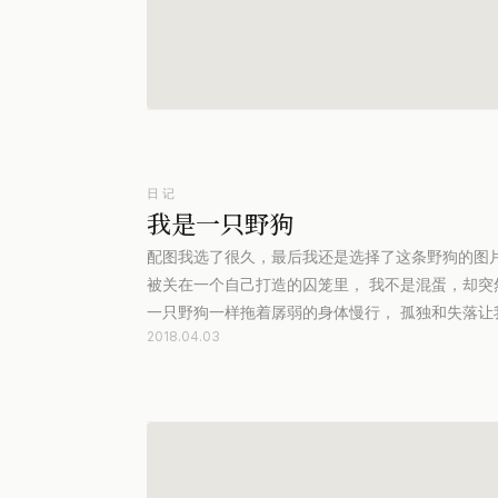
日记
我是一只野狗
配图我选了很久，最后我还是选择了这条野狗的图片
被关在一个自己打造的囚笼里， 我不是混蛋，却突
一只野狗一样拖着孱弱的身体慢行， 孤独和失落让
2018.04.03