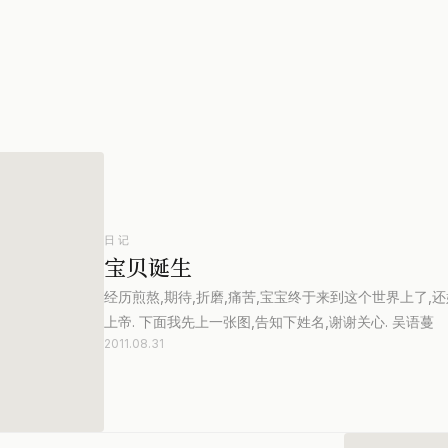
日记
宝贝诞生
经历煎熬,期待,折磨,痛苦,宝宝终于来到这个世界上了
上帝. 下面我先上一张图,告知下姓名,谢谢关心. 吴语
2011.08.31