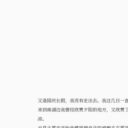
又逢国庆长假，我没有走出去。我这几日一
来到南湖边我曾经欣赏夕阳的地方，又欣赏
凉。
也是从那天开始我感觉把自己的魂魄丢在那