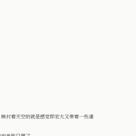
，映衬着天空的就是感觉即宏大又带着一些凄
日形单影只罢了。