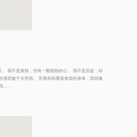
。 我不是孤独，但有一颗孤独的心， 我不是囚徒，却
然感觉被千夫所指。 劳累和病魇蚕食我的身体，我就像
我……