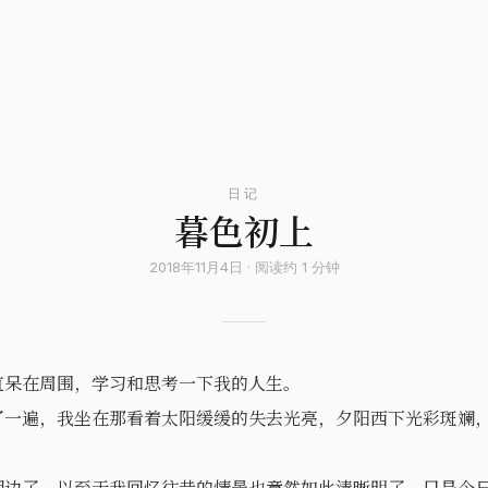
日记
暮色初上
2018年11月4日 · 阅读约 1 分钟
直呆在周围，学习和思考一下我的人生。
了一遍，我坐在那看着太阳缓缓的失去光亮，夕阳西下光彩斑斓
湖边了。以至于我回忆往昔的情景也竟然如此清晰明了，只是今