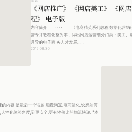
经营
《网店推广》 《网店美工》 《网店
程》 电子版
内容简介 · · · · · · 《电商精英系列教程:数据
营专才教程化整为零，得出网店运营细分门类：美工、
月异的电子商 务人才发展……
2012.08.30
七课的内容,是最后一个话题,颠覆淘宝,电商进化,设想如何
人性化体验角度,到更安全,更有性价比的物流快递. "本