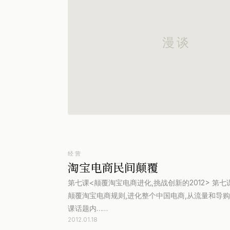
经营
淘宝电商民间颠覆
第七课<颠覆淘宝电商进化,挑战创新的2012> 第
颠覆淘宝电商规则,进化整个中国电商,从流量和导购,
课话题内……
2012.01.18